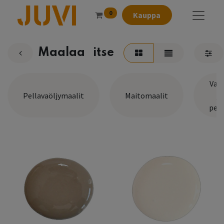
0
Kauppa
Maalaa⠀itse
Vah
Pellavaöljymaalit
Maitomaalit
ja
pets