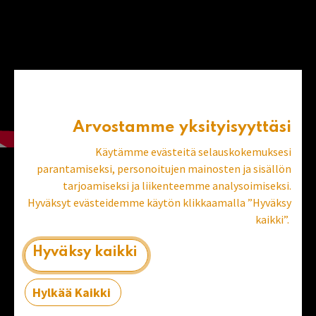
Arvostamme yksityisyyttäsi
Käytämme evästeitä selauskokemuksesi
parantamiseksi, personoitujen mainosten ja sisällön
tarjoamiseksi ja liikenteemme analysoimiseksi.
Hyväksyt evästeidemme käytön klikkaamalla ”Hyväksy
kaikki”.
Hyväksy kaikki
Hylkää Kaikki