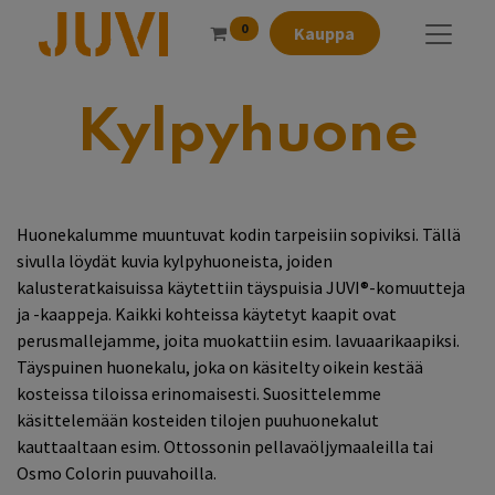
0
Kauppa
Kylpyhuone
Huonekalumme muuntuvat kodin tarpeisiin sopiviksi. Tällä
sivulla löydät kuvia kylpyhuoneista, joiden
kalusteratkaisuissa käytettiin täyspuisia JUVI®-komuutteja
ja -kaappeja. Kaikki kohteissa käytetyt kaapit ovat
perusmallejamme, joita muokattiin esim. lavuaarikaapiksi.
Täyspuinen huonekalu, joka on käsitelty oikein kestää
kosteissa tiloissa erinomaisesti. Suosittelemme
käsittelemään kosteiden tilojen puuhuonekalut
kauttaaltaan esim. Ottossonin pellavaöljymaaleilla tai
Osmo Colorin puuvahoilla.