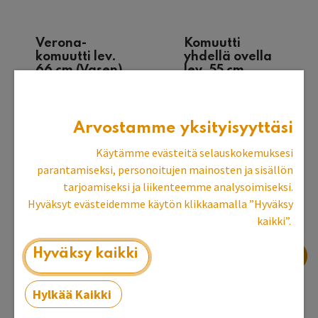
Verona-
Komuutti
komuutti lev.
yhdellä ovella
66 cm (Vasen)
lev. 55 cm
(Vasen)
716,33
€
716,33
€
Arvostamme yksityisyyttäsi
Edellinen
Seuraa
Käytämme evästeitä selauskokemuksesi
parantamiseksi, personoitujen mainosten ja sisällön
tarjoamiseksi ja liikenteemme analysoimiseksi.
Hyväksyt evästeidemme käytön klikkaamalla ”Hyväksy
kaikki”.
Hyväksy kaikki
Kylpyhuone
Hylkää Kaikki