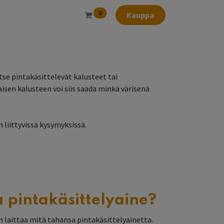
0
Kauppa
pintakäsittelevät kalusteet tai
sen kalusteen voi siis saada minkä värisenä
liittyvissä kysymyksissä.
 pintakäsittelyaine?
 laittaa mitä tahansa pintakäsittelyainetta.