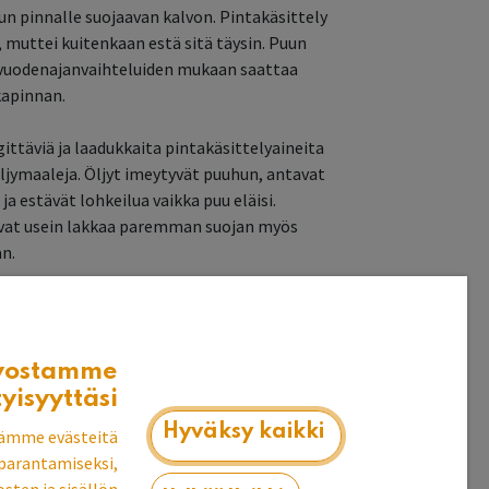
un pinnalle suojaavan kalvon. Pintakäsittely
 muttei kuitenkaan estä sitä täysin. Puun
vuodenajanvaihteluiden mukaan saattaa
kapinnan.
ttäviä ja laadukkaita pintakäsittelyaineita
aöljymaaleja. Öljyt imeytyvät puuhun, antavat
ja estävät lohkeilua vaikka puu eläisi.
avat usein lakkaa paremman suojan myös
n.
telytavoista lisää blogissa
vostamme
tyisyyttäsi
Hyväksy kaikki
ämme evästeitä
parantamiseksi,