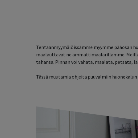
Etusivu
Kaikki tuotteet
Yhteystiedot
Lue 
Tehtaanmyymälöissämme myymme pääosan huonek
maalauttavat ne ammattimaalarillamme. Meillä o
tahansa. Pinnan voi vahata, maalata, petsata, lak
Tässä muutamia ohjeita puuvalmiin huonekalun p