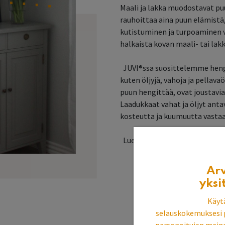
Maali ja lakka muodostavat pu
rauhoittaa aina puun elämistä,
kutistuminen ja turpoaminen 
halkaista kovan maali- tai lak
JUVI®ssa suosittelemme hengi
kuten öljyjä, vahoja ja pellav
puun hengittää, ovat joustavia 
Laadukkaat vahat ja öljyt ant
kosteutta ja kuumuutta vastaa
Lue:
Perinteisistä pintakäsit
Ar
yksi
Käyt
selauskokemuksesi 