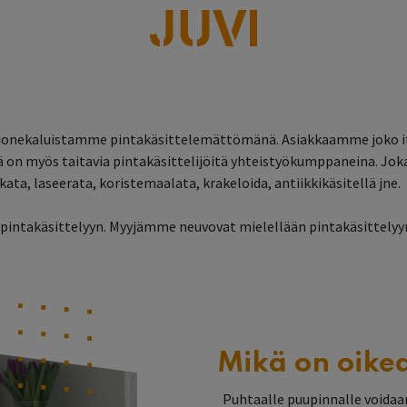
lisää
aluistamme pintakäsittelemättömänä. Asiakkaamme joko itse 
n myös taitavia pintakäsittelijöitä yhteistyökumppaneina. Jokai
ata, laseerata, koristemaalata, krakeloida, antiikkikäsitellä jne.
intakäsittelyyn. Myyjämme neuvovat mielellään pintakäsittelyyn 
Mikä on oikea
Puhtaalle puupinnalle voidaan