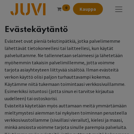
0
Kauppa
Evästekäytäntö
Evästeet ovat pieniä tekstinpätkiä, jotka palvelimemme
lähettävät tietokoneellesi tai laitteellesi, kun käytät
palveluitamme. Ne tallennetaan selaimeesi ja lähetetään
myöhemmin takaisin palvelimillemme, jotta voimme
tarjota asiayhteyteen liittyvää sisältöä. Ilman evästeitä
verkon käyttö olisi paljon turhauttavampi kokemus.
Käytämme niitä tukemaan toimintaasi verkkosivuillamme.
Esimerkiksi istuntosi (jotta sinun ei tarvitse kirjautua
uudelleen) tai ostoskorisi.
Evästeitä käytetään myös auttamaan meitä ymmärtämään
mieltymystesi aiemman tai nykyisen toiminnan perusteella
verkkosivustollamme (sivuillasi vierailut), kielesi ja maasi,
minkä ansiosta voimme tarjota sinulle parempia palveluita.