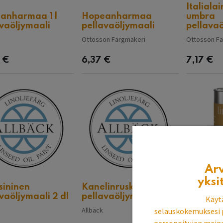
Italiala
anharmaa 1 l
Hopeanharmaa
umbra
vaöljymaali
pellavaöljymaali
pellavaö
Ottosson Färgmakeri
Ottosson F
€
6,37
€
7,17
€
Ar
yksi
sininen
Kanelinruskea
Kartano
vaöljymaali 2 dl
pellavaöljymaali 2 dl
pellavaö
Käyt
Allbäck
Ottosson F
selauskokemuksesi 