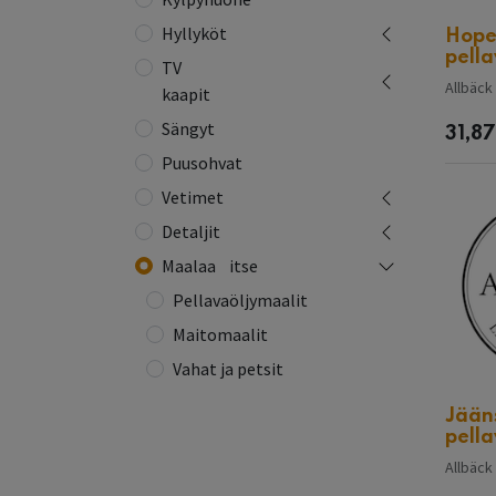
Hyllyköt
Hope
pella
TV
Allbäck
kaapit
Sängyt
31,87
Puusohvat
Vetimet
Detaljit
Maalaa⠀itse
Pellavaöljymaalit
Maitomaalit
Vahat ja petsit
Jään
pella
Allbäck