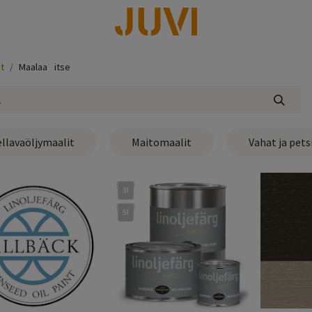
lisää
t
Maalaa⠀itse
llavaöljymaalit
Maitomaalit
Vahat ja pets