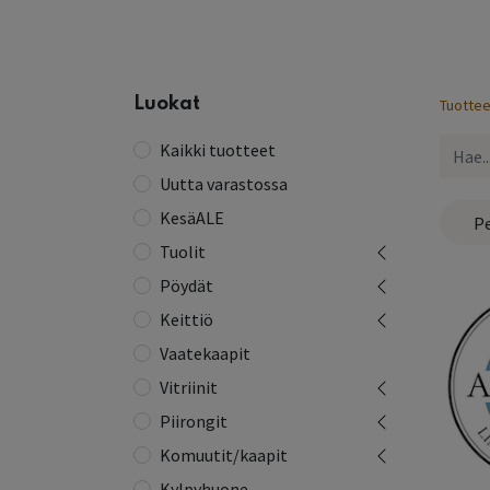
Etusivu
Kaikki tuotteet
Yhteystiedot
Lue 
Luokat
Tuottee
Kaikki tuotteet
Uutta varastossa
KesäALE
Pe
Tuolit
Pöydät
Keittiö
Vaatekaapit
Vitriinit
Piirongit
Komuutit/kaapit
Kylpyhuone