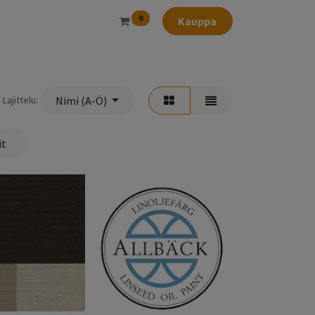
0
Kauppa
Lajittelu:
Nimi (A-Ö)
it