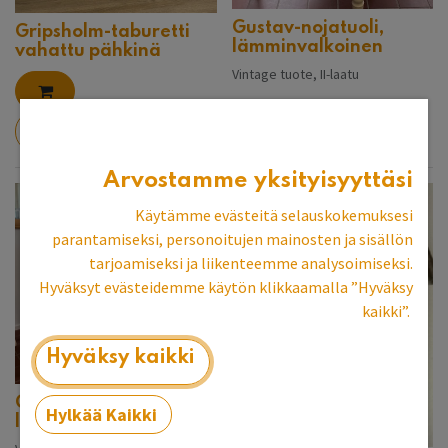
Gustav-nojatuoli,
Gripsholm-taburetti
lämminvalkoinen
vahattu pähkinä
Vintage tuote, II-laatu
1 190,00
€
349,00
€
399,00
€
Arvostamme yksityisyyttäsi
Käytämme evästeitä selauskokemuksesi
parantamiseksi, personoitujen mainosten ja sisällön
tarjoamiseksi ja liikenteemme analysoimiseksi.
Hyväksyt evästeidemme käytön klikkaamalla ”Hyväksy
kaikki”.
Hyväksy kaikki
Gustav-sohva,
Hylkää Kaikki
lämminvalkoinen