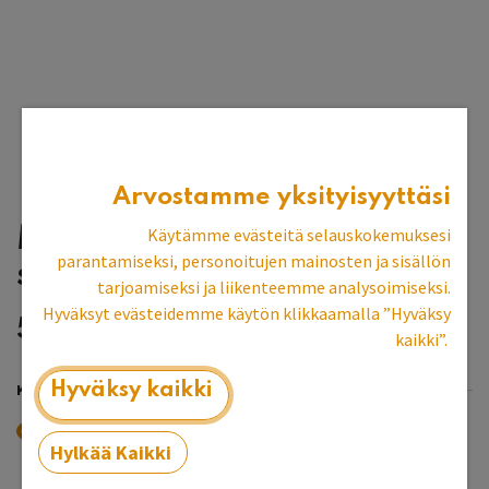
Arvostamme yksityisyyttäsi
Matala sivupöytä
Käytämme evästeitä selauskokemuksesi
parantamiseksi, personoitujen mainosten ja sisällön
sorvatulla jalalla
tarjoamiseksi ja liikenteemme analysoimiseksi.
Hyväksyt evästeidemme käytön klikkaamalla ”Hyväksy
517,13
€
kaikki”.
Hyväksy kaikki
KOKO
100x35x50
80x35x50
-
50,00
€
Hylkää Kaikki