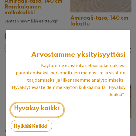
Amiraali-taso, 140 cm
Ranskalainen
valkokalkki
Amiraali-taso, 140 cm
Vantaan myymälän esittelykpl
lakattu
Espoon myymälän esittelykpl,
nouto myymälästä
1 027,89
€
1 107,57
€
Arvostamme yksityisyyttäsi
Käytämme evästeitä selauskokemuksesi
parantamiseksi, personoitujen mainosten ja sisällön
tarjoamiseksi ja liikenteemme analysoimiseksi.
Hyväksyt evästeidemme käytön klikkaamalla ”Hyväksy
kaikki”.
Hyväksy kaikki
Hylkää Kaikki
Avohyllykkö kork. 40