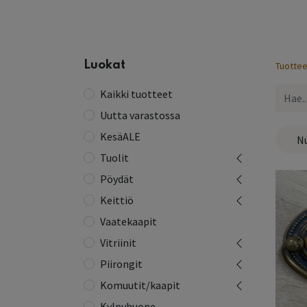
Etusivu
Kaikki tuotteet
Yhteystiedot
Lue 
Luokat
Tuottee
Kaikki tuotteet
Uutta varastossa
KesäALE
N
Tuolit
Pöydät
Keittiö
Vaatekaapit
Vitriinit
Piirongit
Komuutit/kaapit
Kylpyhuone