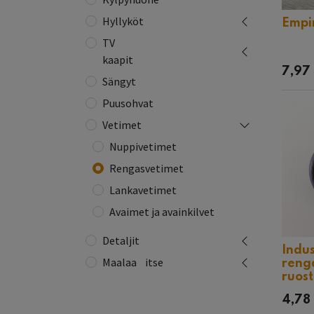
Hyllyköt
Empi
TV
kaapit
7,97
Sängyt
Puusohvat
Vetimet
Nuppivetimet
Rengasvetimet
Lankavetimet
Avaimet ja avainkilvet
Detaljit
Indus
Maalaa⠀itse
reng
ruos
4,78