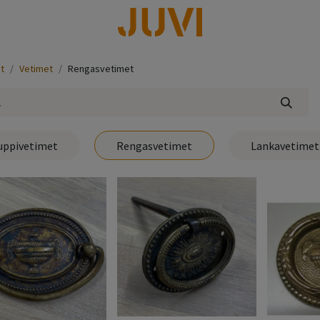
lisää
t
Vetimet
Rengasvetimet
uppivetimet
Rengasvetimet
Lankavetimet