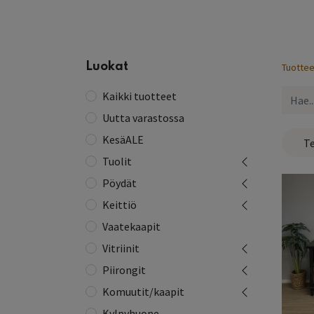
Etusivu
Kaikki tuotteet
Yhteystiedot
Lue 
Luokat
Tuottee
Kaikki tuotteet
Uutta varastossa
KesäALE
Te
Tuolit
Pöydät
Keittiö
Vaatekaapit
Vitriinit
Piirongit
Komuutit/kaapit
Kylpyhuone