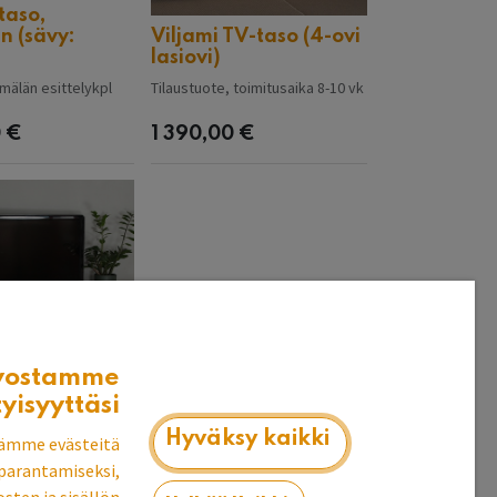
taso,
n (sävy:
Viljami TV-taso (4-ovi
lasiovi)
älän esittelykpl
Tilaustuote, toimitusaika 8-10 vk
0
€
1 390,00
€
vostamme
tyisyyttäsi
TV-taso (6-ovi
Hyväksy kaikki
ämme evästeitä
 toimitusaika 8-10 vk
parantamiseksi,