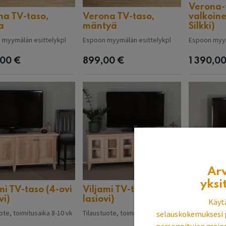
Verona-
na TV-taso,
Verona TV-taso,
valkoine
a
mäntyä
Silkki)
 myymälän esittelykpl
Espoon myymälän esittelykpl
Espoon myym
,00
€
899,00
€
1 390,0
Ar
yksi
mi TV-taso (4-ovi
Viljami TV-taso (6-ovi
Viljami 
vi)
lasiovi)
puuovi)
Käyt
uote, toimitusaika 8-10 vk
Tilaustuote, toimitusaika 8-10 vk
tilaustuote,
selauskokemuksesi 