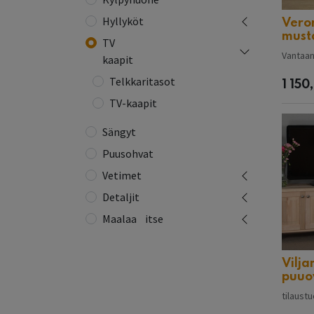
Hyllyköt
Vero
must
TV
Vantaan
kaapit
Telkkaritasot
1 150
TV-kaapit
Sängyt
Puusohvat
Vetimet
Detaljit
Maalaa⠀itse
Vilja
puuo
tilaust