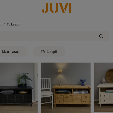
lisää
t
TV kaapit
lkkaritasot
TV-kaapit