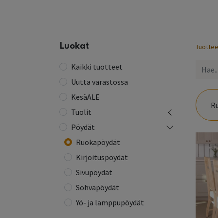
Etusivu
Kaikki tuotteet
Yhteystiedot
Lue 
Luokat
Tuottee
Kaikki tuotteet
Uutta varastossa
KesäALE
R
Tuolit
Pöydät
Ruokapöydät
Kirjoituspöydät
Sivupöydät
Sohvapöydät
Yö- ja lamppupöydät