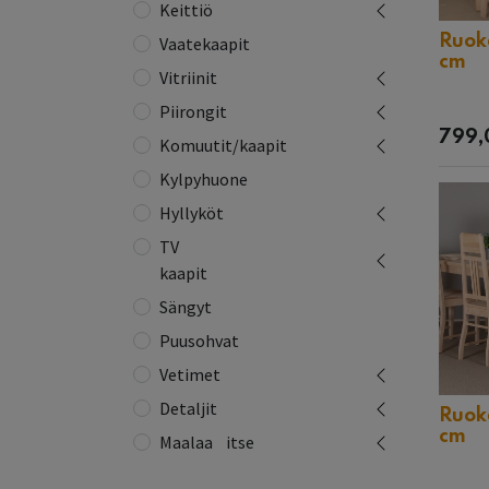
Keittiö
Ruok
Vaatekaapit
cm
Vitriinit
Piirongit
799,
Komuutit/kaapit
Kylpyhuone
Hyllyköt
TV
kaapit
Sängyt
Puusohvat
Vetimet
Detaljit
Ruok
cm
Maalaa⠀itse