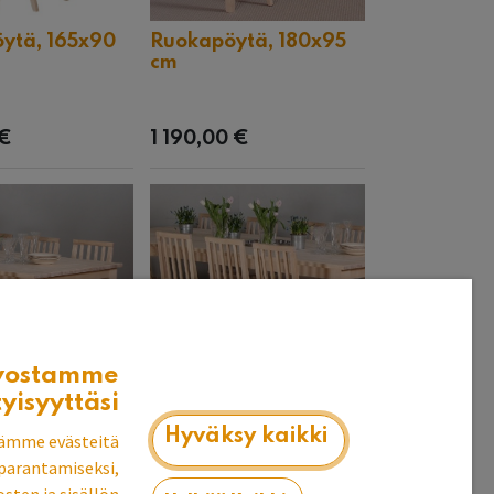
ytä, 165x90
Ruokapöytä, 180x95
cm
€
1 190,00
€
vostamme
tyisyyttäsi
ytä, 240x110
Ruokapöytä, 280x110
Hyväksy kaikki
ämme evästeitä
cm
parantamiseksi,