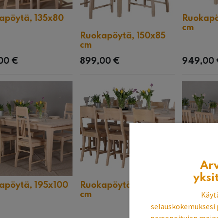
apöytä, 135x80
Ruokapö
cm
Ruokapöytä, 150x85
cm
00
€
899,00
€
949,00
Ar
yksi
apöytä, 195x100
Ruokapöytä, 225x105
Ruokapö
Käyt
cm
cm
selauskokemuksesi 