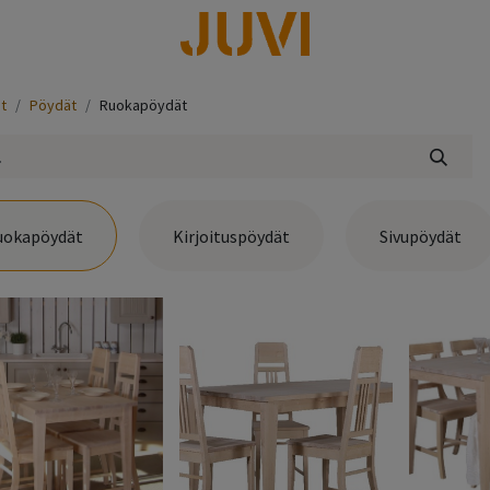
lisää
t
Pöydät
Ruokapöydät
uokapöydät
Kirjoituspöydät
Sivupöydät