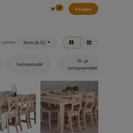
0
Kauppa
Lajittelu:
Nimi (A-Ö)
Yö- ja
Sohvapöydät
lamppupöydät