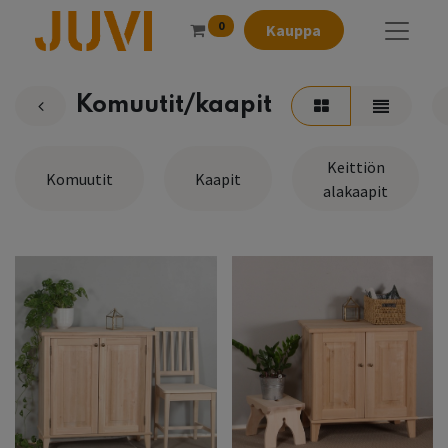
0
Kauppa
Komuutit/kaapit
Keittiön
Komuutit
Kaapit
alakaapit