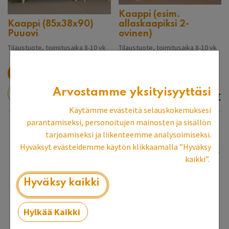
Kaappi (esim.
Kaappi (85x38x90)
allaskaapiksi 2-
Puuovi
ovinen)
Tilaustuote, toimitusaika 8-10 vk
Tilaustuote, toimitusaika 8-10 vk
Arvostamme yksityisyyttäsi
999,00
€
799,00
€
Käytämme evästeitä selauskokemuksesi
parantamiseksi, personoitujen mainosten ja sisällön
tarjoamiseksi ja liikenteemme analysoimiseksi.
Hyväksyt evästeidemme käytön klikkaamalla ”Hyväksy
kaikki”.
Hyväksy kaikki
Hylkää Kaikki