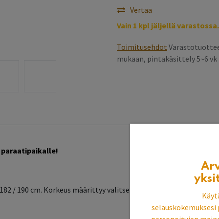
Vertaa
Vain 1 kpl jäljellä varastossa.
Toimitusehdot
Varastotuottee
mukaan, pintakäsittely 5~6 v
 paraatipaikalle!
Ar
yksi
k. 182 / 190 cm. Korkeus määrittyy valitsetko mukaan yläkoristelista
Käyt
selauskokemuksesi 