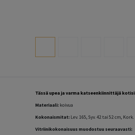
Tässä upea ja varma katseenkiinnittäjä kotisi
Materiaali:
koivua
Kokonaismitat:
Lev. 165, Syv. 42 tai 52 cm, Kor
Vitriinikokonaisuus muodostuu seuraavasti: