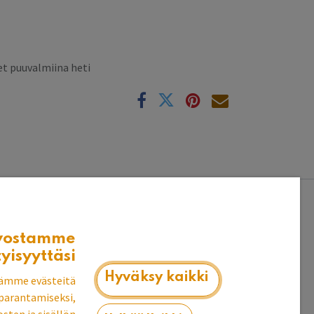
t puuvalmiina heti
k
vostamme
tyisyyttäsi
n (kork. 8 cm).
Hyväksy kaikki
ämme evästeitä
parantamiseksi,