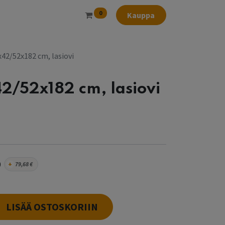
0
Kauppa
5x42/52x182 cm, lasiovi
x42/52x182 cm, lasiovi
0
+
79,68
€
LISÄÄ OSTOSKORIIN