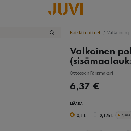
lisää
Kaikki tuotteet
Valkoinen 
Valkoinen po
(sisämaalauk
Ottosson Färgmakeri
6,37
€
MÄÄRÄ
0,1 L
0,125 L
+
0,80
€