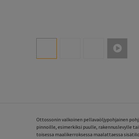
Ottossonin valkoinen pellavaöljypohjainen pohj
pinnoille, esimerkiksi puulle, rakennuslevylle
toisessa maalikerroksessa maalattaessa sisätiloi