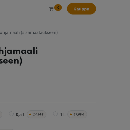
0
Kauppa
pohjamaali (sisämaalaukseen)
hjamaali
seen)
0,5 L
1 L
+
14,34
€
+
27,09
€