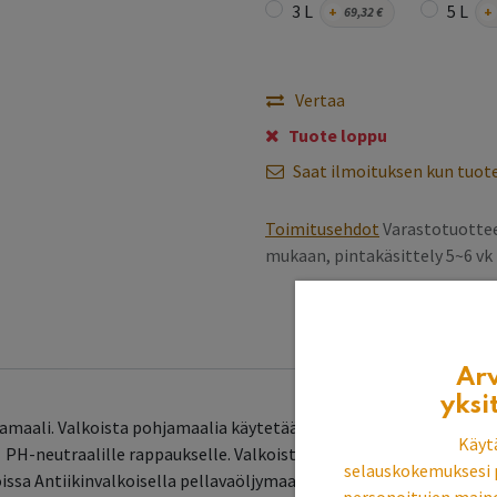
3 L
5 L
+
69,32
€
+
Vertaa
Tuote loppu
Saat ilmoituksen kun tuote
Toimitusehdot
Varastotuottee
mukaan, pintakäsittely 5~6 v
Ar
yksi
amaali. Valkoista pohjamaalia käytetään pohjamaalina sisämaala
Käyt
 tai PH-neutraalille rappaukselle. Valkoista pohjamaalia käytetä
selauskokemuksesi 
ssa Antiikinvalkoisella pellavaöljymaalilla.