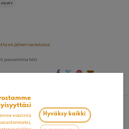
100,40
€
tta on jälleen varastossa
t puuvalmiina heti
k
vostamme
tyisyyttäsi
uksessa käsittelemättömille imukykyisille
Hyväksy kaikki
ämme evästeitä
än myös 50 % osakomponenttina
parantamiseksi,