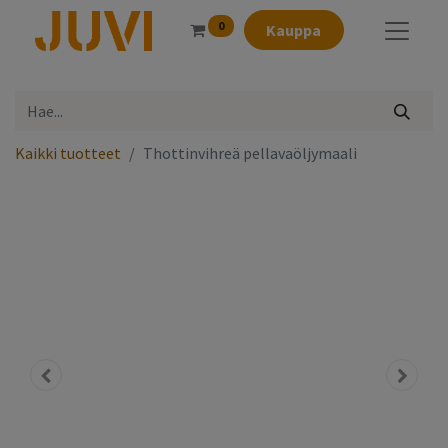
0
Kauppa
Kaikki tuotteet
Thottinvihreä pellavaöljymaali