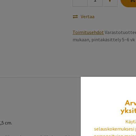
Vertaa
Toimitusehdot
Varastotuottee
mukaan, pintakäsittely 5~6 v
Ar
yksi
Käyt
,5 cm.
selauskokemuksesi 