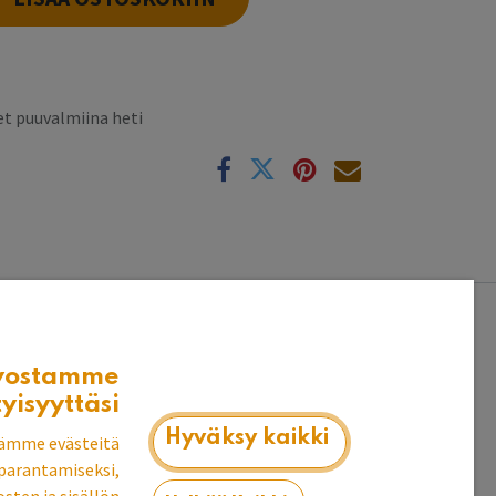
t puuvalmiina heti
k
vostamme
tyisyyttäsi
Hyväksy kaikki
ämme evästeitä
parantamiseksi,