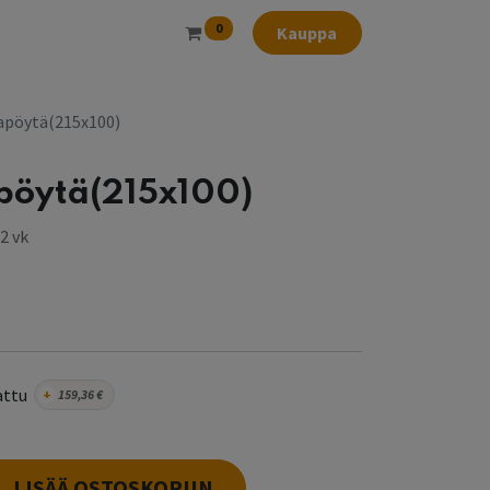
0
Kauppa
apöytä(215x100)
pöytä(215x100)
2 vk
attu
+
159,36
€
LISÄÄ OSTOSKORIIN