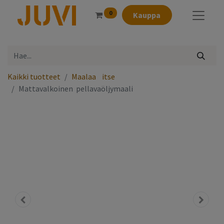
0
Kauppa
Kaikki tuotteet
Maalaa⠀itse
Mattavalkoinen pellavaöljymaali