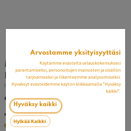
Arvostamme yksityisyyttäsi
Mattavalkoinen
Käytämme evästeitä selauskokemuksesi
parantamiseksi, personoitujen mainosten ja sisällön
pellavaöljymaali
tarjoamiseksi ja liikenteemme analysoimiseksi.
Hyväksyt evästeidemme käytön klikkaamalla ”Hyväksy
Ottosson Färgmakeri
kaikki”.
6,37
€
Hyväksy kaikki
MÄÄRÄ
Hylkää Kaikki
0,1 L
0,125 L
0,5 L
-
0,80
€
+
13,55
€