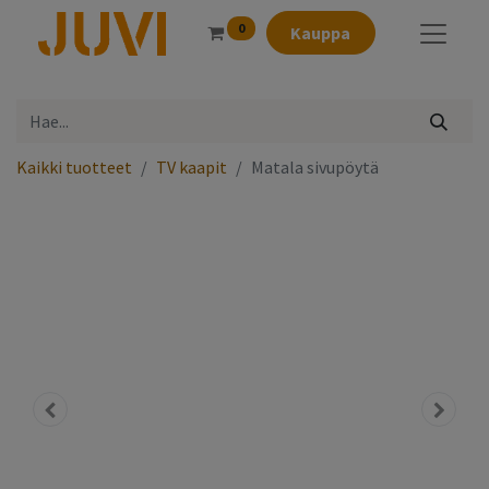
0
Kauppa
Kaikki tuotteet
TV kaapit
Matala sivupöytä