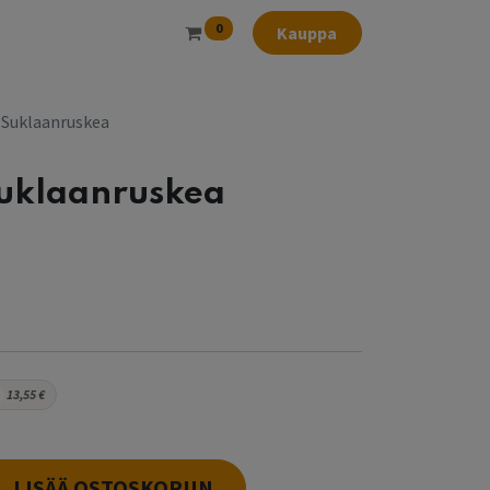
0
Kauppa
 Suklaanruskea
uklaanruskea
13,55
€
LISÄÄ OSTOSKORIIN