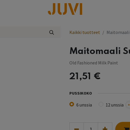
lisää
Kaikki tuotteet
Maitomaali
Maitomaali S
Old Fashioned Milk Paint
21,51
€
PUSSIKOKO
6 unssia
12 unssia
+