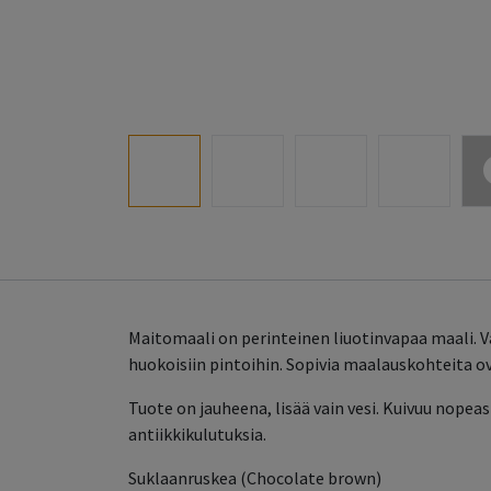
Maitomaali on perinteinen liuotinvapaa maali. 
huokoisiin pintoihin. Sopivia maalauskohteita o
Tuote on jauheena, lisää vain vesi. Kuivuu nopea
antiikkikulutuksia.
Suklaanruskea (Chocolate brown)