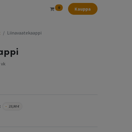
0
Kauppa
t
Liinavaatekaappi
appi
 vk
8
-
23,90
€