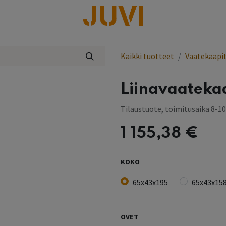
lisää
Kaikki tuotteet
Vaatekaapi
Liinavaateka
Tilaustuote, toimitusaika 8-10
1 155,38
€
KOKO
65x43x195
65x43x15
OVET