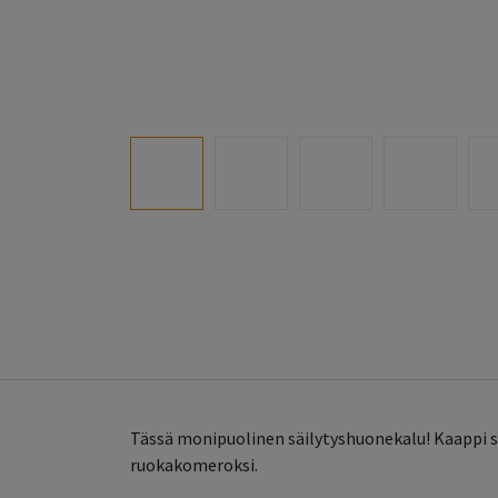
Tässä monipuolinen säilytyshuonekalu! Kaappi so
ruokakomeroksi.