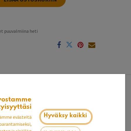
t puuvalmiina heti
k
vostamme
tyisyyttäsi
Hyväksy kaikki
ämme evästeitä
parantamiseksi,