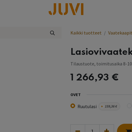
lisää
Kaikki tuotteet
Vaatekaapi
Lasiovivaatek
Tilaustuote, toimitusaika 8-10
1 266,93
€
OVET
Ruutulasi
+
159,36
€