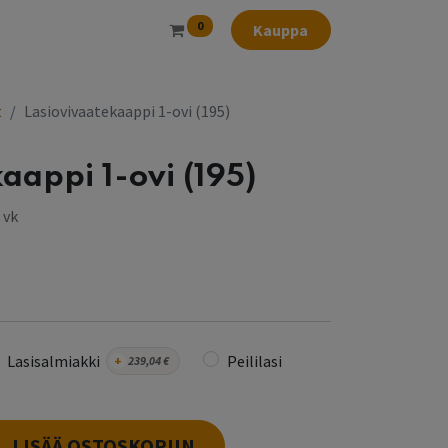
0
Kauppa
t
Lasiovivaatekaappi 1-ovi (195)
aappi 1-ovi (195)
 vk
Lasisalmiakki
Peililasi
+
239,04
€
LISÄÄ OSTOSKORIIN