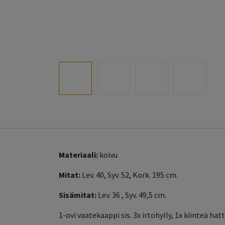
Materiaali:
koivu
Mitat:
Lev. 40, Syv. 52, Kork. 195 cm.
Sisämitat:
Lev. 36 , Syv. 49,5 cm.
1-ovi vaatekaappi sis. 3x irtohylly, 1x kiinteä hat