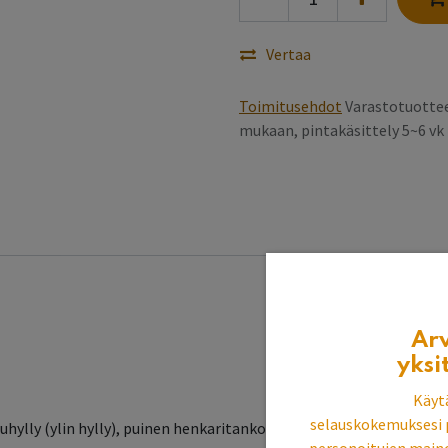
Vertaa
Toimitusehdot
Varastotuottee
mukaan, pintakäsittely 5~6 v
Ar
yksi
Käyt
selauskokemuksesi 
tuhylly (ylin hylly), puinen henkaritanko (irrotettavissa).