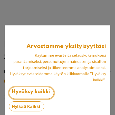
Laatikosto (40)
Arvostamme yksityisyyttäsi
Käytämme evästeitä selauskokemuksesi
317,93
€
parantamiseksi, personoitujen mainosten ja sisällön
tarjoamiseksi ja liikenteemme analysoimiseksi.
KANSILEVY
Hyväksyt evästeidemme käytön klikkaamalla ”Hyväksy
kaikki”.
Ei Kansilevyä
Hyväksy kaikki
Kansilevyn kanssa (45x55)
+
51,79
€
Hylkää Kaikki