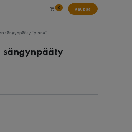
0
Kauppa
en sängynpääty "pinna"
n sängynpääty