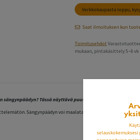
Verkkokaupasta loppu, ky
Saat ilmoituksen kun tuote
Toimitusehdot
Varastotuottee
mukaan, pintakäsittely 5~6 v
niin sängynpäädyn? Tässä näyttävä puusängynpääty, jolla saat 
Ar
ittelemätön. Sängynpäädyn voi maalata minkä väriseksi tahansa.
yksi
Käyt
selauskokemuksesi 