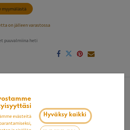
sy myymälästä
tta on jälleen varastossa
t puuvalmiina heti
k
upean ilmeen makuuhuoneeseesi!
vostamme
tyisyyttäsi
Hyväksy kaikki
ämme evästeitä
parantamiseksi,