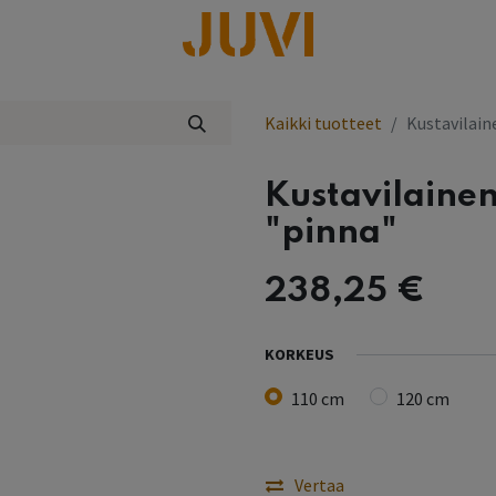
lisää
Kaikki tuotteet
Kustavilain
Kustavilaine
"pinna"
238,25
€
KORKEUS
110 cm
120 cm
Vertaa