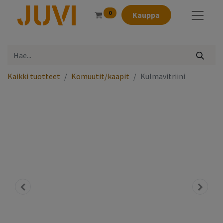
0
Kauppa
Kaikki tuotteet
Komuutit/kaapit
Kulmavitriini