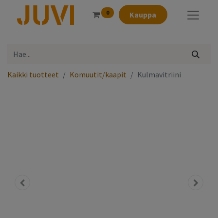
0
Kauppa
Kaikki tuotteet
Komuutit/kaapit
Kulmavitriini