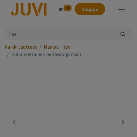
0
Kauppa
Kaikki tuotteet
Maalaa⠀itse
Kullankeltainen pellavaöljymaali