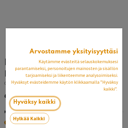
Arvostamme yksityisyyttäsi
Kullankeltainen
Käytämme evästeitä selauskokemuksesi
parantamiseksi, personoitujen mainosten ja sisällön
pellavaöljymaali
tarjoamiseksi ja liikenteemme analysoimiseksi.
Hyväksyt evästeidemme käytön klikkaamalla ”Hyväksy
Ottosson färgmakeri
kaikki”.
6,37
€
Hyväksy kaikki
MÄÄRÄ
Hylkää Kaikki
0,1 L
0,125 L
0,5 L
+
0,80
€
+
19,92
€