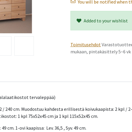
You will be notified when th
Added to your wishlist
Toimitusehdot
Varastotuottee
mukaan, pintakäsittely 5~6 v
 alalaatikostot tervaleppää)
232 / 240 cm. Muodostuu kahdesta erillisestä koivukaapista: 2 kpl / 2
ikostot: 1 kpl 75x52x45 cm ja 1 kpl 115x52x45 cm.
 49 cm. 1-ovi kaapissa: Lev. 36,5 , Syv. 49 cm.