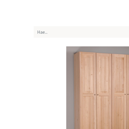
Etusivu
Kaikki tuotteet
Yhteystiedot
Lue 