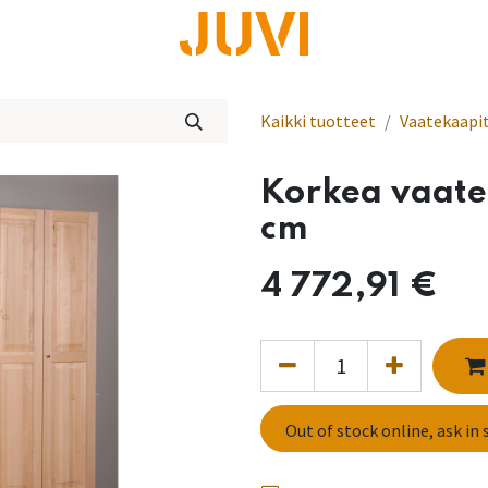
lisää
Kaikki tuotteet
Vaatekaapi
Korkea vaat
cm
4 772,91
€
Out of stock online, ask in 