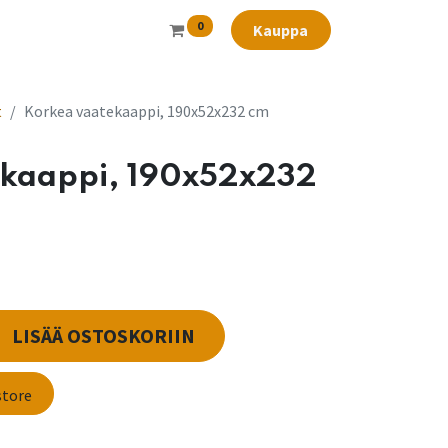
0
Kauppa
t
Korkea vaatekaappi, 190x52x232 cm
ekaappi, 190x52x232
LISÄÄ OSTOSKORIIN
store