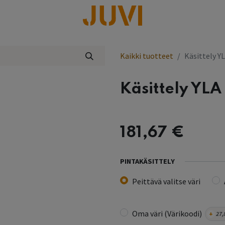
lisää
Kaikki tuotteet
Käsittely Y
Käsittely YLA
181,67
€
PINTAKÄSITTELY
Peittävä valitse väri
Oma väri (Värikoodi)
+
27,