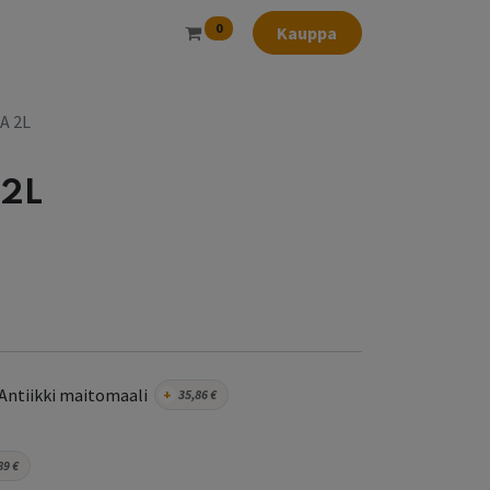
0
Kauppa
LA 2L
 2L
Antiikki maitomaali
+
35,86
€
89
€