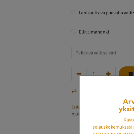
Läpikuultava puuvaha valits
Eliittimahonki
Vertaa
Ar
Toimitusehdot
Varastotuottee
yksi
mukaan, pintakäsittely 5~6 v
Käyt
selauskokemuksesi 