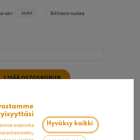
e väri
Billnäsin ruskea
-
28,69
€
LISÄÄ OSTOSKORIIN
vostamme
t puuvalmiina heti
tyisyyttäsi
k
Hyväksy kaikki
ämme evästeitä
parantamiseksi,