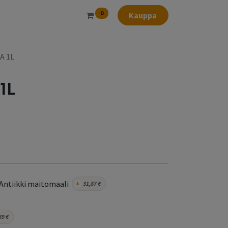
0
Kauppa
LA 1L
 1L
Antiikki maitomaali
+
31,87
€
89
€