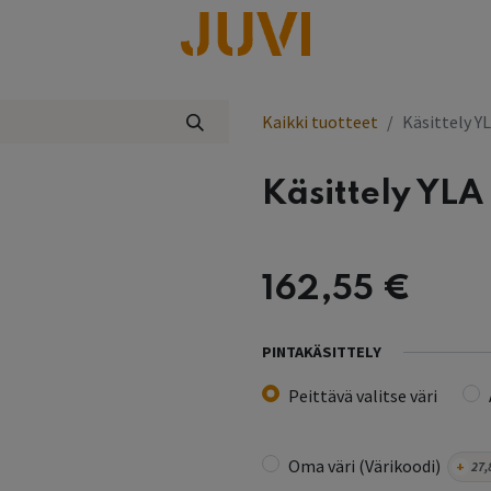
lisää
Kaikki tuotteet
Käsittely Y
Käsittely YLA
162,55
€
PINTAKÄSITTELY
Peittävä valitse väri
Oma väri (Värikoodi)
+
27,