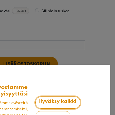
e väri
Billnäsin ruskea
-
27,89
€
LISÄÄ OSTOSKORIIN
vostamme
t puuvalmiina heti
tyisyyttäsi
k
Hyväksy kaikki
ämme evästeitä
parantamiseksi,