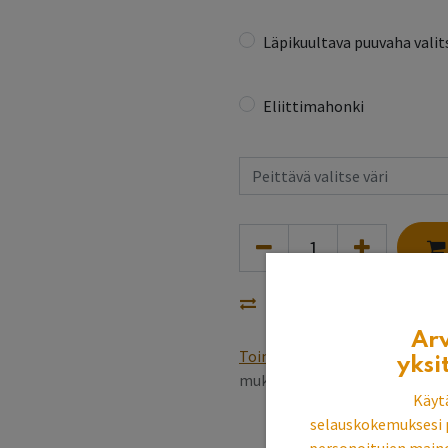
Läpikuultava puuvaha valits
Eliittimahonki
Vertaa
Ar
Toimitusehdot
Varastotuottee
yksi
mukaan, pintakäsittely 5~6 v
Käyt
selauskokemuksesi 