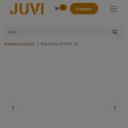
0
Kauppa
Kaikki tuotteet
Käsittely SIV.PO 1A