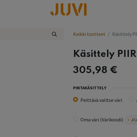
lisää
Kaikki tuotteet
Käsittely P
Käsittely PII
305,98
€
PINTAKÄSITTELY
Peittävä valitse väri
Oma väri (Värikoodi)
+
27,