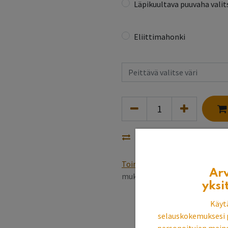
Läpikuultava puuvaha valits
Eliittimahonki
Vertaa
Toimitusehdot
Varastotuottee
Ar
mukaan, pintakäsittely 5~6 v
yksi
Käyt
selauskokemuksesi 