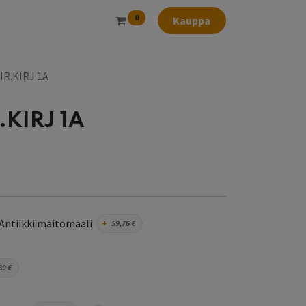
0
Kauppa
IIR.KIRJ 1A
R.KIRJ 1A
Antiikki maitomaali
+
59,76
€
89
€