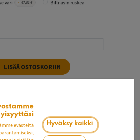
e väri
Billnäsin ruskea
-
47,81
€
LISÄÄ OSTOSKORIIN
t puuvalmiina heti
vostamme
k
tyisyyttäsi
Hyväksy kaikki
ämme evästeitä
parantamiseksi,