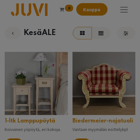
0
Kauppa
KesäALE
1-ltk Lamppupöytä
Biedermeier-nojatuoli
Koivuinen yöpöytä, eri kokoja.
Vantaan myymälän esittelykpl