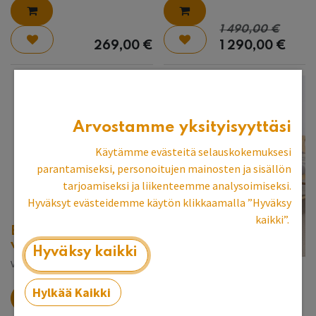
1 490,00
€
269,00
€
1 290,00
€
Arvostamme yksityisyyttäsi
Käytämme evästeitä selauskokemuksesi
parantamiseksi, personoitujen mainosten ja sisällön
tarjoamiseksi ja liikenteemme analysoimiseksi.
Hyväksyt evästeidemme käytön klikkaamalla ”Hyväksy
kaikki”.
Englanninpunainen
vitriinikaappi
Hyväksy kaikki
Vantaan myymälän esittelykpl
Gripsholm-sohva
Hylkää Kaikki