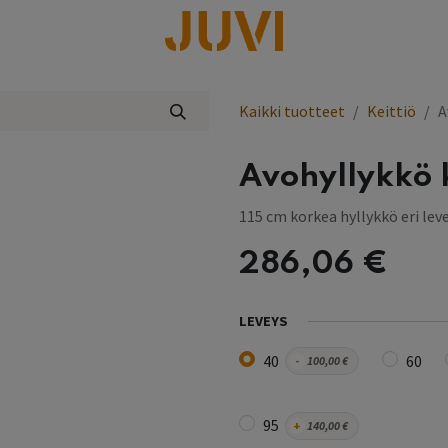
lisää
Kaikki tuotteet
Keittiö
A
Avohyllykkö 
115 cm korkea hyllykkö eri lev
286,06
€
LEVEYS
40
60
-
100,00
€
95
+
140,00
€