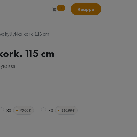
0
Kauppa
vohyllykkö kork. 115 cm
kork. 115 cm
eyksissä
80
30
+
40,00
€
-
160,00
€