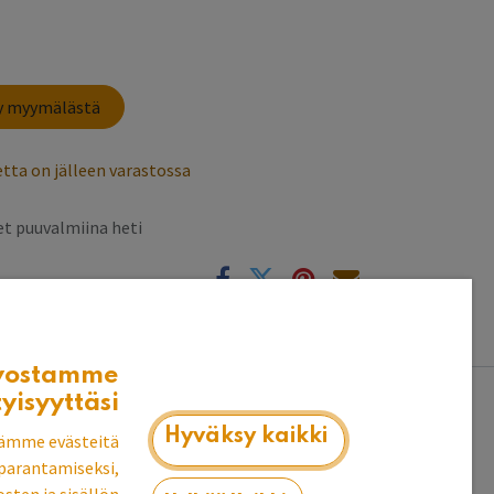
sy myymälästä
tta on jälleen varastossa
t puuvalmiina heti
k
vostamme
tyisyyttäsi
llaisenaan tai kiinnittää pohjaan esim.
12 cm
Hyväksy kaikki
ämme evästeitä
lle.
parantamiseksi,