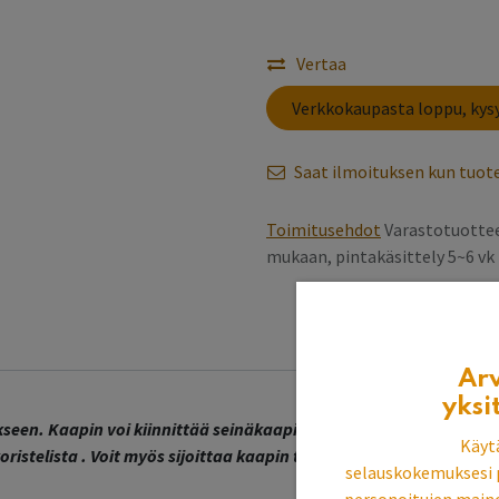
Vertaa
​Verkkokaupasta loppu, ky
Saat ilmoituksen kun tuote
Toimitusehdot
Varastotuottee
mukaan, pintakäsittely 5~6 v
Ar
yksi
en. Kaapin voi kiinnittää seinäkaapiksi, laittaa sen lattialle se
Käyt
koristelista . Voit myös sijoittaa kaapin tasolle esim. komuutin pää
selauskokemuksesi 