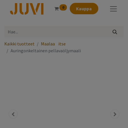
0
Kauppa
Kaikki tuotteet
Maalaa⠀itse
Auringonkeltainen pellavaöljymaali