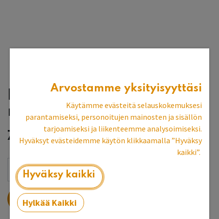
Arvostamme yksityisyyttäsi
Kustavilainen vedin
Käytämme evästeitä selauskokemuksesi
rusettitaustalevyllä
parantamiseksi, personoitujen mainosten ja sisällön
tarjoamiseksi ja liikenteemme analysoimiseksi.
7,97
€
Hyväksyt evästeidemme käytön klikkaamalla ”Hyväksy
kaikki”.
Hyväksy kaikki
LISÄÄ OSTOSKORIIN
Hylkää Kaikki