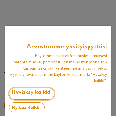
Arvostamme yksityisyyttäsi
Kukka-empirevedin, 36
Käytämme evästeitä selauskokemuksesi
mm
parantamiseksi, personoitujen mainosten ja sisällön
tarjoamiseksi ja liikenteemme analysoimiseksi.
4,78
€
Hyväksyt evästeidemme käytön klikkaamalla ”Hyväksy
kaikki”.
Hyväksy kaikki
LISÄÄ OSTOSKORIIN
Hylkää Kaikki