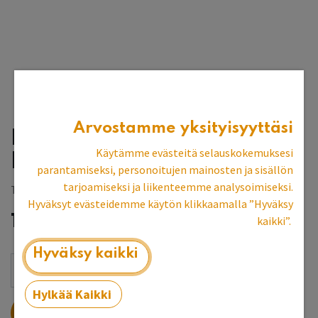
Arvostamme yksityisyyttäsi
Kenkäkaappi 3 ovea,
Käytämme evästeitä selauskokemuksesi
kapea
parantamiseksi, personoitujen mainosten ja sisällön
tarjoamiseksi ja liikenteemme analysoimiseksi.
Tilaustuote, toimitusaika 8-10 vk
Hyväksyt evästeidemme käytön klikkaamalla ”Hyväksy
1 075,70
€
kaikki”.
Hyväksy kaikki
Hylkää Kaikki
LISÄÄ OSTOSKORIIN