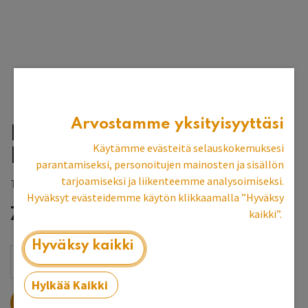
Arvostamme yksityisyyttäsi
Kenkäkaappi 2 ovea,
Käytämme evästeitä selauskokemuksesi
kapea
parantamiseksi, personoitujen mainosten ja sisällön
tarjoamiseksi ja liikenteemme analysoimiseksi.
Tilaustuote, toimitusaika 8-10 vk
Hyväksyt evästeidemme käytön klikkaamalla ”Hyväksy
796,02
€
kaikki”.
Hyväksy kaikki
Hylkää Kaikki
LISÄÄ OSTOSKORIIN