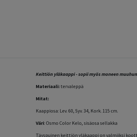
Keittiön yläkaappi - sopii myös moneen muuhun
Materiaali:
tervaleppä
Mitat:
Kaappiosa: Lev. 60, Syv. 34, Kork. 115 cm.
Väri
: Osmo Color Kelo, sisäosa sellakka
Täyspuinen keittiön yläkaappi on valmiiksi koott