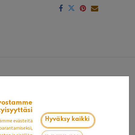
k
vostamme
tyisyyttäsi
Hyväksy kaikki
ämme evästeitä
parantamiseksi,