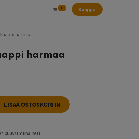
0
Kauppa
äkaappi harmaa
kaappi harmaa
l
LISÄÄ OSTOSKORIIN
t puuvalmiina heti