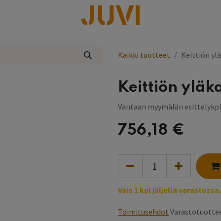
lisää
Kaikki tuotteet
Keittiön yl
Keittiön ylä
Vantaan myymälän esittelykp
756,18
€
Vain 1 kpl jäljellä varastossa.
Toimitusehdot
Varastotuottee