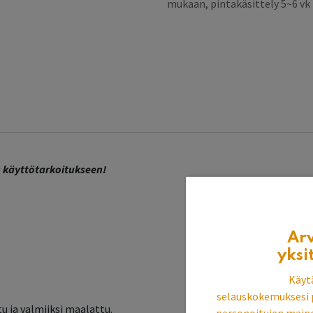
mukaan, pintakäsittely 5~6 v
 käyttötarkoitukseen!
Ar
yksi
Käyt
selauskokemuksesi 
u ja valmiiksi maalattu.