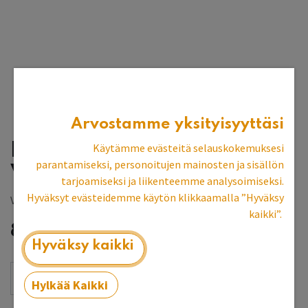
Arvostamme yksityisyyttäsi
Keittiön yläkaappi
Käytämme evästeitä selauskokemuksesi
parantamiseksi, personoitujen mainosten ja sisällön
Vuorensininen
tarjoamiseksi ja liikenteemme analysoimiseksi.
Hyväksyt evästeidemme käytön klikkaamalla ”Hyväksy
Vantaan myymälän esittelykpl.
kaikki”.
835,86
€
Hyväksy kaikki
Hylkää Kaikki