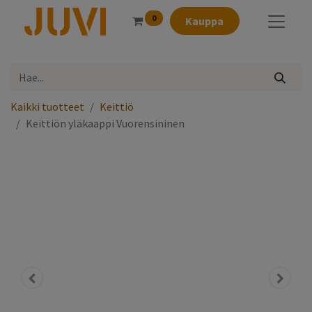
0
Kauppa
Kaikki tuotteet
Keittiö
Keittiön yläkaappi Vuorensininen