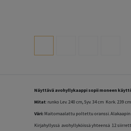
Näyttävä avohyllykaappi sopii moneen käyttöt
Mitat
: runko Lev. 240 cm, Syv. 34 cm Kork. 239 cm
Väri:
Maitomaalattu poltettu oranssi. Alakaapin 
Kirjahyllyssä avohyllyköissä yhteensä 12 siirret