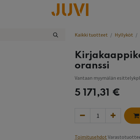
lisää
Kaikki tuotteet
Hyllyköt
Kirjakaappik
oranssi
Vantaan myymälän esittelykp
5 171,31
€
Toimitusehdot
Varastotuottee