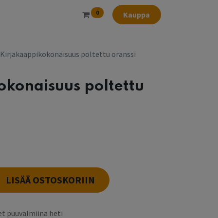
0
Kauppa
Kirjakaappikokonaisuus poltettu oranssi
okonaisuus poltettu
l
LISÄÄ OSTOSKORIIN
t puuvalmiina heti