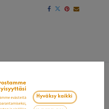
k
vostamme
tyisyyttäsi
Hyväksy kaikki
ämme evästeitä
parantamiseksi,
ä.