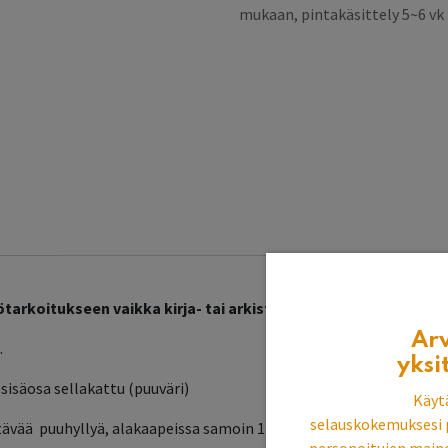
mukaan, pintakäsittely 5~6 v
arkoitukseen vaikka kirja- tai arkistokaapiksi.
Ar
.
yksi
sisäosa sellakattu (puuväri)
Käyt
selauskokemuksesi 
tävää puuhyllyä, alakaapeissa samoin 12 kpl sellakattuja puuhyllyj