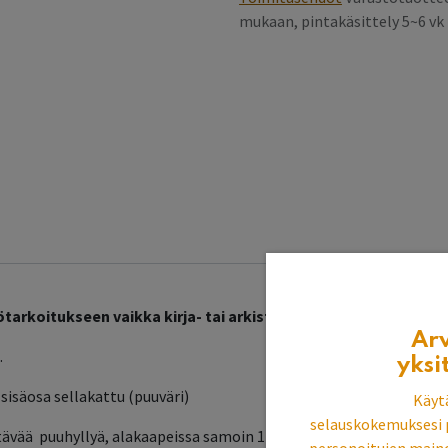
mukaan, pintakäsittely 5~6 v
arkoitukseen vaikka kirja- tai arkistokaapiksi.
Ar
.
yksi
sisäosa sellakattu (puuväri)
Käyt
selauskokemuksesi 
tävää puuhyllyä, alakaapeissa samoin 12 kpl sellakattuja puuhyllyj