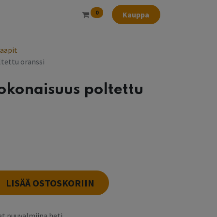
0
Kauppa
aapit
tettu oranssi
okonaisuus poltettu
l
LISÄÄ OSTOSKORIIN
t puuvalmiina heti