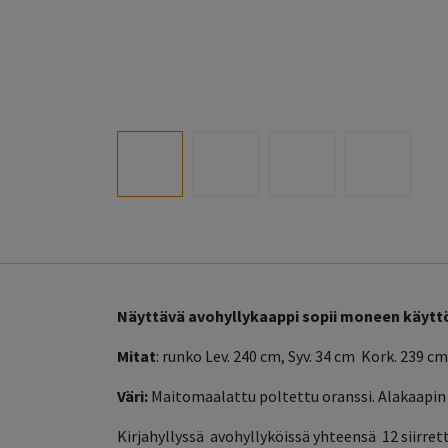
Näyttävä avohyllykaappi sopii moneen käyttöt
Mitat
: runko Lev. 240 cm, Syv. 34 cm Kork. 239 cm
Väri:
Maitomaalattu poltettu oranssi. Alakaapin 
Kirjahyllyssä avohyllyköissä yhteensä 12 siirret