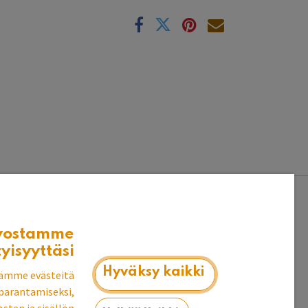
k
e. Kysy myös muita kokoja!
vostamme
tyisyyttäsi
Hyväksy kaikki
ämme evästeitä
parantamiseksi,