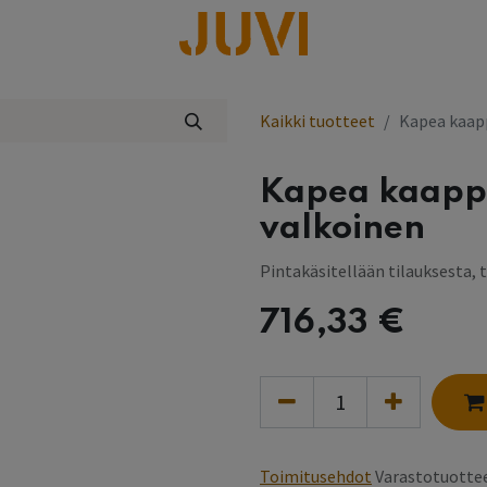
lisää
Kaikki tuotteet
Kapea kaapp
Kapea kaappi
valkoinen
Pintakäsitellään tilauksesta, 
716,33
€
Toimitusehdot
Varastotuottee