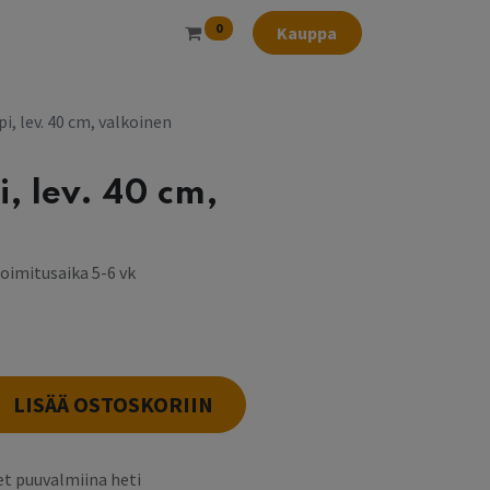
0
Kauppa
i, lev. 40 cm, valkoinen
, lev. 40 cm,
toimitusaika 5-6 vk
LISÄÄ OSTOSKORIIN
t puuvalmiina heti