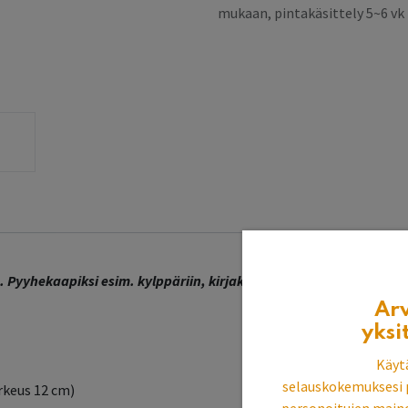
mukaan, pintakäsittely 5~6 v
yyhekaapiksi esim. kylppäriin, kirjakaapiksi tai vaikka astioill
Ar
yksi
Käyt
selauskokemuksesi 
orkeus 12 cm)