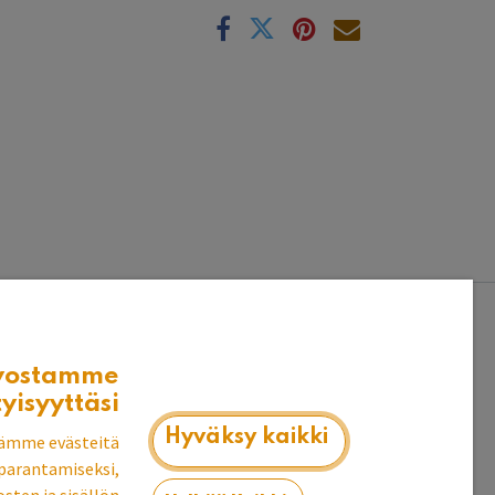
k
vostamme
tyisyyttäsi
Hyväksy kaikki
ämme evästeitä
parantamiseksi,
 hyllylautaa. materiaali: koivua