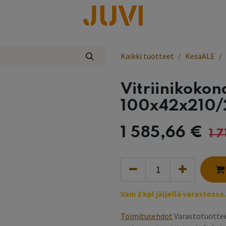
lisää
Kaikki tuotteet
KesäALE
Vitriinikokon
100x42x210/
1 585,66
€
1 
Vain 2 kpl jäljellä varastossa.
Toimitusehdot
Varastotuottee