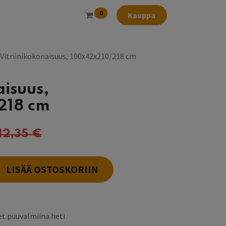
0
Kauppa
Vitriinikokonaisuus, 100x42x210/218 cm
aisuus,
218 cm
712,35
€
LISÄÄ OSTOSKORIIN
t puuvalmiina heti