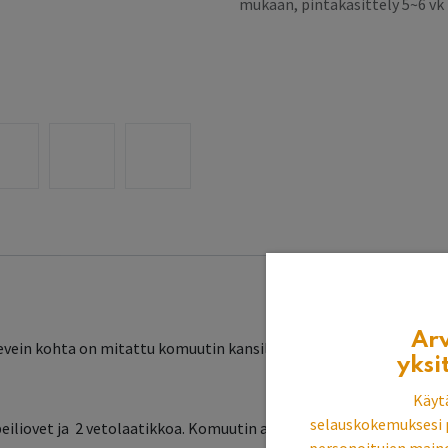
mukaan, pintakäsittely 5~6 v
Ar
 Levein kohta on mitattu komuutin kansilevystä.
yksi
Käyt
selauskokemuksesi 
eiliovet ja 2 vetolaatikkoa. Komuutin alakaapissa on 2 siirrettävää