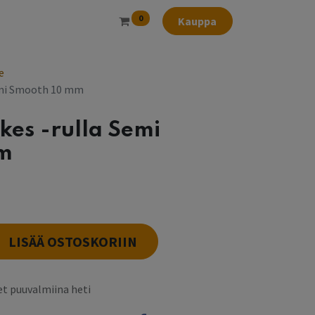
0
Kauppa
e
emi Smooth 10 mm
kes -rulla Semi
m
LISÄÄ OSTOSKORIIN
t puuvalmiina heti
k