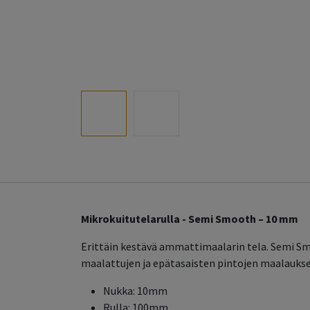
Mikrokuitutelarulla - Semi Smooth – 10 mm
Erittäin kestävä ammattimaalarin tela. Semi Smo
maalattujen ja epätasaisten pintojen maalaukseen.
Nukka: 10mm
Rulla: 100mm