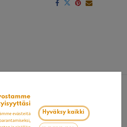
vostamme
nien rajauksiin ja muiden aikaisemmin
tyisyyttäsi
portit.
Hyväksy kaikki
ämme evästeitä
parantamiseksi,