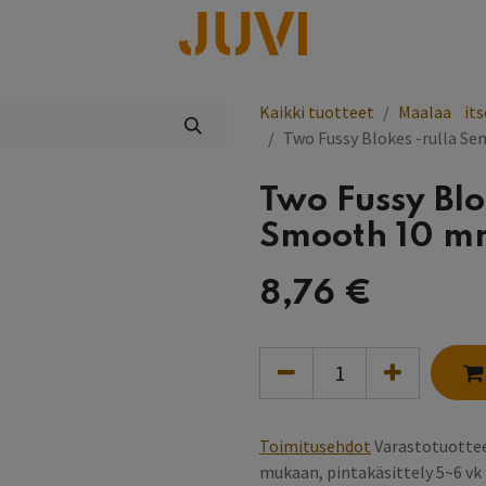
lisää
Kaikki tuotteet
Maalaa⠀its
Two Fussy Blokes -rulla S
Two Fussy Blo
Smooth 10 m
8,76
€
Toimitusehdot
Varastotuottee
mukaan, pintakäsittely 5~6 v