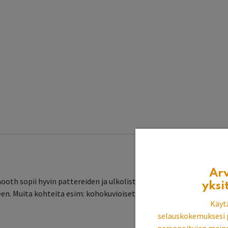
Ar
oth sopii hyvin pattereiden ja ulkolistojen maalaukseen, sisäsei
yksi
 Muita kohteita esim: kohokuvioiset laastipinnat, tiili, aidat ja 
Käyt
selauskokemuksesi 