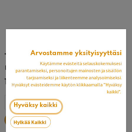
Arvostamme yksityisyyttäsi
Two Fussy Blokes -
Käytämme evästeitä selauskokemuksesi
maalaustela
parantamiseksi, personoitujen mainosten ja sisällön
tarjoamiseksi ja liikenteemme analysoimiseksi.
15,54
€
Hyväksyt evästeidemme käytön klikkaamalla ”Hyväksy
kaikki”.
Hyväksy kaikki
LISÄÄ OSTOSKORIIN
Hylkää Kaikki