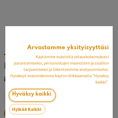
Arvostamme yksityisyyttäsi
Two Fussy Blokes -
Käytämme evästeitä selauskokemuksesi
parantamiseksi, personoitujen mainosten ja sisällön
lasinpuhdistusterä
tarjoamiseksi ja liikenteemme analysoimiseksi.
Hyväksyt evästeidemme käytön klikkaamalla ”Hyväksy
8,76
€
kaikki”.
Hyväksy kaikki
Hylkää Kaikki
LISÄÄ OSTOSKORIIN