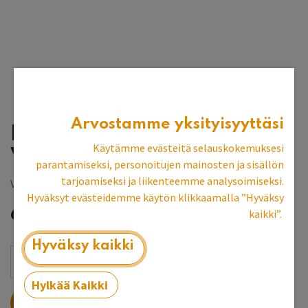
Arvostamme yksityisyyttäsi
Pyöreä sohvapöytä
Käytämme evästeitä selauskokemuksesi
Vihreä/Mahonki
parantamiseksi, personoitujen mainosten ja sisällön
tarjoamiseksi ja liikenteemme analysoimiseksi.
Vantaan myymälän esittelykpl
Hyväksyt evästeidemme käytön klikkaamalla ”Hyväksy
636,65
€
999,00
€
kaikki”.
Hyväksy kaikki
Hylkää Kaikki
LISÄÄ OSTOSKORIIN