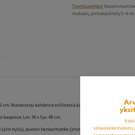
Toimitusehdot
Varastotuottee
mukaan, pintakäsittely 5~6 v
Ar
195 cm. Muodostuu kahdesta erillisestä kaapista: 2-ovi kaappi 75x5
yksi
i kaapissa: Lev. 36 x Syv. 49 cm.
Käyt
selauskokemuksesi 
y (ylin hylly), puinen henkaritanko (irrotettavissa). 1-ovi kaappi sis. 