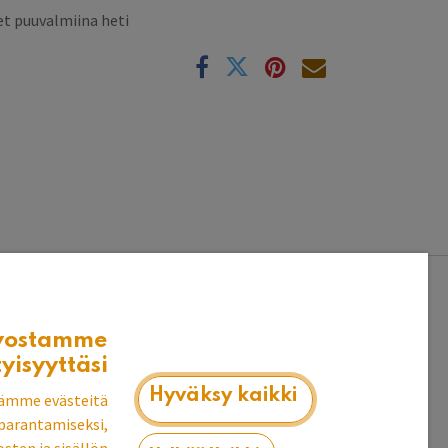
t puuvalmiina heti
k
vostamme
2x195 cm ja 1-ovi kaappi 40x52x195 cm.
tyisyyttäsi
Hyväksy kaikki
ämme evästeitä
parantamiseksi,
3 x irtohylly, 1x kiinteä hattuhylly (ylin hylly) ja