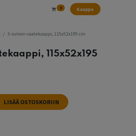
0
Kauppa
t
3-ovinen vaatekaappi, 115x52x195 cm
tekaappi, 115x52x195
LISÄÄ OSTOSKORIIN